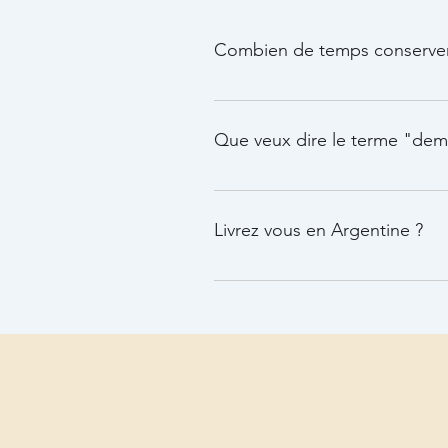
Combien de temps conserver 
Aussi longtemps qu'il y a pas d
Que veux dire le terme "dem
que c'est fait bien et mieux que 
Livrez vous en Argentine ?
oui bien sûr si vous payer le bi