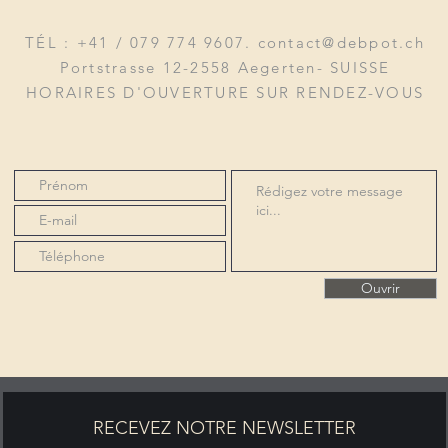
TÉL : +41 / 079 774 9607.
contact@debpot.ch
Portstrasse 12-2558 Aegerten- SUISSE
HORAIRES D'OUVERTURE SUR RENDEZ-VOUS
Ouvrir
RECEVEZ NOTRE NEWSLETTER