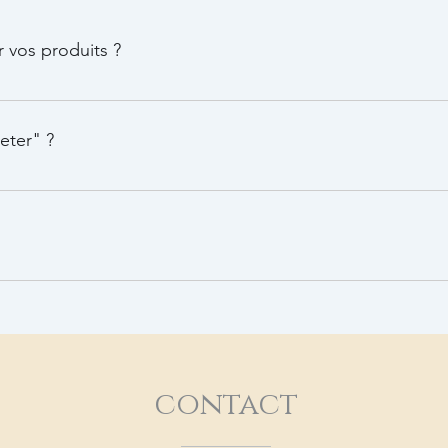
vos produits ?
e champignons
eter" ?
bio
llet d'avion pour moi et mon homme merveilleux !
contact